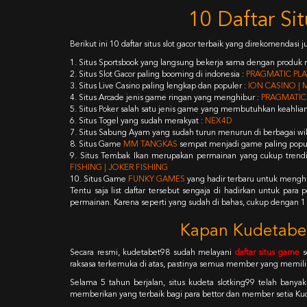
10 Daftar Si
Berikut ini 10 daftar situs slot gacor terbaik yang direkomendasi 
1. Situs Sportsbook yang langsung bekerja sama dengan produk r
2. Situs Slot Gacor paling booming di indonesia :
PRAGMATIC PLAY
3. Situs Live Casino paling lengkap dan populer :
ION CASINO | 
4. Situs Arcade jenis game ringan yang menghibur :
PRAGMATIC 
5. Situs Poker salah satu jenis game yang membutuhkan keahlian
6. Situs Togel yang sudah merakyat :
NEX4D
7. Situs Sabung Ayam yang sudah turun menurun di berbagai wil
8. Situs Game
MM TANGKAS
sempat menjadi game paling populer
9. Situs Tembak Ikan merupakan permainan yang cukup trendi
FISHING | JOKER FISHING
10. Situs Game
FUNKY GAMES
yang hadir terbaru untuk menghi
Tentu saja list daftar tersebut sengaja di hadirkan untuk par
permainan. Karena seperti yang sudah di bahas, cukup dengan 1
Kapan Kudetabet
Secara resmi, kudetabet98 sudah melayani
daftar situs game
s
raksasa terkemuka di atas, pastinya semua member yang memilih
Selama 5 tahun berjalan, situs kudeta slotking99 telah banya
memberikan yang terbaik bagi para bettor dan member setia Ku