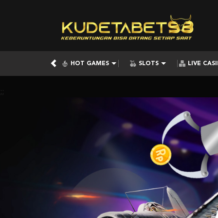
HOT GAMES
SLOTS
LIVE CAS
;;