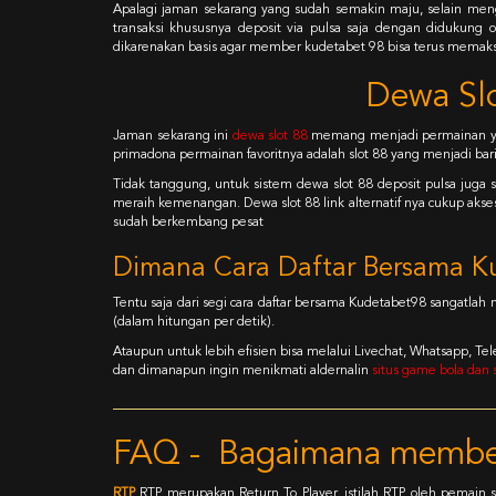
Apalagi jaman sekarang yang sudah semakin maju, selain men
transaksi khususnya deposit via pulsa saja dengan didukun
dikarenakan basis agar member kudetabet 98 bisa terus memak
Dewa Slo
Jaman sekarang ini
dewa slot 88
memang menjadi permainan yan
primadona permainan favoritnya adalah slot 88 yang menjadi bari
Tidak tanggung, untuk sistem dewa slot 88 deposit pulsa j
meraih kemenangan. Dewa slot 88 link alternatif nya cukup akse
sudah berkembang pesat
Dimana Cara Daftar Bersama K
Tentu saja dari segi cara daftar bersama Kudetabet98 sangatlah
(dalam hitungan per detik).
Ataupun untuk lebih efisien bisa melalui Livechat, Whatsapp, 
dan dimanapun ingin menikmati aldernalin
situs game bola dan s
FAQ - Bagaimana member
RTP
RTP merupakan Return To Player, istilah RTP oleh pemai