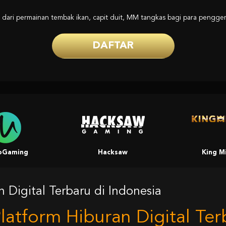
 dari permainan tembak ikan, capit duit, MM tangkas bagi para pengge
DAFTAR
oGaming
Hacksaw
King M
Digital Terbaru di Indonesia
tform Hiburan Digital Terb