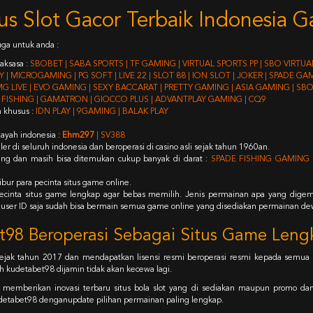
tus Slot Gacor Terbaik Indonesia
juga untuk anda :
aksasa :
SBOBET | SABA SPORTS | TF GAMING | VIRTUAL SPORTS PP | SBO VIRTU
 | MICROGAMING | PG SOFT | LIVE 22 | SLOT 88 | ION SLOT | JOKER | SPADE G
MG LIVE | EVO GAMING | SEXY BACCARAT | PRETTY GAMING | ASIA GAMING | S
FISHING | GAMATRON | GIOCCO PLUS | ADVANTPLAY GAMING | CQ9
 khusus :
IDN PLAY | 9GAMING | BALAK PLAY
ayah indonesia :
Ehm297
| SV388
 di seluruh indonesia dan beroperasi di casino asli sejak tahun 1960an.
ng dan masih bisa ditemukan cukup banyak di darat :
SPADE FISHING GAMING 
bur para pecinta situs game online.
a pecinta situs game lengkap agar bebas memilih. Jenis permainan apa yang digema
 user ID saja sudah bisa bermain semua game online yang disediakan permainan dew
98 Beroperasi Sebagai Situs Game Leng
ejak tahun 2017 dan mendapatkan lisensi resmi beroperasi resmi kepada semua 
 kudetabet98 dijamin tidak akan kecewa lagi.
k memberikan inovasi terbaru situs bola slot yang di sediakan maupun promo da
detabet98 denganupdate pilihan permainan paling lengkap.