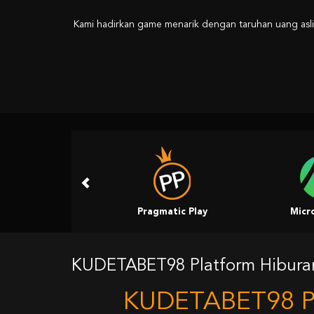
Kami hadirkan game menarik dengan taruhan uang asli
Pragmatic Play
Micr
KUDETABET98 Platform Hiburan 
KUDETABET98 Pla