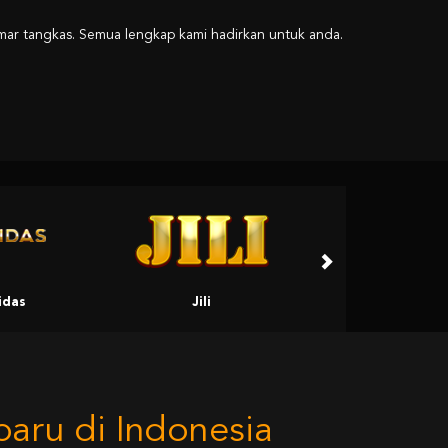
mar tangkas. Semua lengkap kami hadirkan untuk anda.
idas
Jili
Gemini
aru di Indonesia