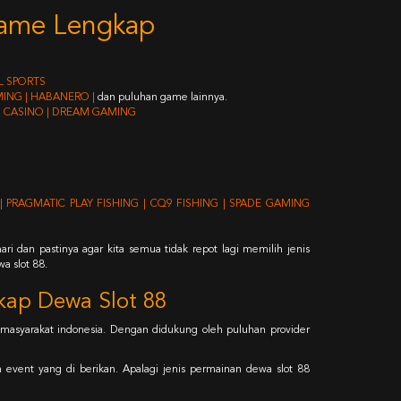
 Game Lengkap
AL SPORTS
AMING | HABANERO |
dan puluhan game lainnya.
BO CASINO | DREAM GAMING
| PRAGMATIC PLAY FISHING | CQ9 FISHING | SPADE GAMING
ri dan pastinya agar kita semua tidak repot lagi memilih jenis
a slot 88.
kap Dewa Slot 88
masyarakat indonesia. Dengan didukung oleh puluhan provider
n event yang di berikan. Apalagi jenis permainan dewa slot 88