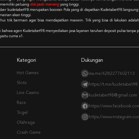
 memiliki peluang
slot pasti menang
yang tinggi.
ber kudetabet98 merupakan bocoran Pola yang di dapatkan Kudetabet98 langsun
ainan akan tinggi.
ui trik bermain agar bisa mendapatkan maxwin. Trik yang bisa di lakukan adala
ui bahwa agen Kudetabet98 menyediakan jasa layanan taruhan deposit pulsa tanpa p
yaitu cuma x1.
Kategori
Dukungan
Hot Games
wa.me/6282277602113
Slots
https://t.me/kudetabet98
Live Casino
kudetabet98@gmail.com
Race
https://www.facebook.co
Togel
https://www.instagram.c
Olahraga
Crash Game