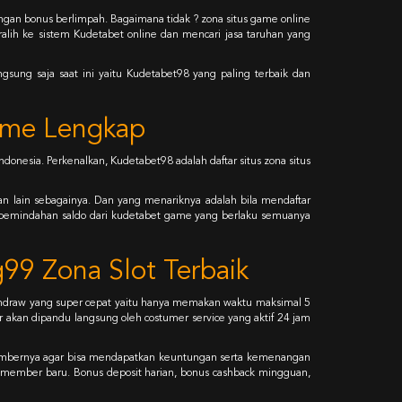
gan bonus berlimpah. Bagaimana tidak ? zona situs game online
alih ke sistem Kudetabet online dan mencari jasa taruhan yang
gsung saja saat ini yaitu Kudetabet98 yang paling terbaik dan
Game Lengkap
donesia. Perkenalkan, Kudetabet98 adalah daftar situs zona situs
dan lain sebagainya. Dan yang menariknya adalah bila mendaftar
uk pemindahan saldo dari kudetabet game yang berlaku semuanya
99 Zona Slot Terbaik
withdraw yang super cepat yaitu hanya memakan waktu maksimal 5
akan dipandu langsung oleh costumer service yang aktif 24 jam
 membernya agar bisa mendapatkan keuntungan serta kemenangan
 member baru. Bonus deposit harian, bonus cashback mingguan,