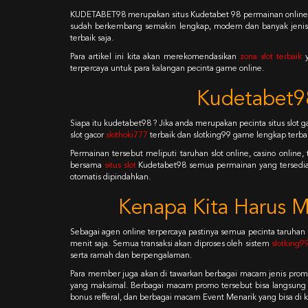
KUDETABET98 merupakan situs Kudetabet 98 permainan onlin
sudah berkembang semakin lengkap, modern dan banyak jenis. T
terbaik saja.
Para artikel ini kita akan merekomendasikan
zona slot terbaik
terpercaya untuk para kalangan pecinta game online.
Kudetabet98
Siapa itu kudetabet98 ? Jika anda merupakan pecinta situs slot 
slot gacor
slothoki777
terbaik dan slotking99 game lengkap terba
Permainan tersebut meliputi taruhan slot online, casino onlin
bersama
situs slot
Kudetabet98 semua permainan yang tersedia b
otomatis dipindahkan.
Kenapa Kita Harus M
Sebagai agen online terpercaya pastinya semua pecinta taruhan
menit saja. Semua transaksi akan diproses oleh sistem
slotking9
serta ramah dan berpengalaman.
Para member juga akan di tawarkan berbagai macam jenis prom
yang maksimal. Berbagai macam promo tersebut bisa langsung
bonus refferal, dan berbagai macam Event Menarik yang bisa di kl