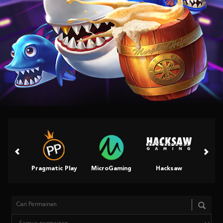
Pragmatic Play
MicroGaming
Hacksaw
King