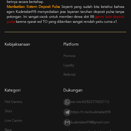
betnya secara bertahap.
Manfaatkan Sistem Deposit Pulsa
Seperti yang sudah kita ketahui bahwa
agen Kudetabet98 menyediakan jasa layanan taruhan deposit pulsa tanpa
potongan. Ini sangat cocok untuk member dewa slot 88
game bola deposit
pulsa
karena syarat wd TO yang diberikan sangat rendah yaitu cuma x1.
Kebijaksanaan
Platform
Promosi
Loyalty
Referral
Kategori
Dukungan
Hot Games
wa.me/6282277602113
Slots
https://t.me/kudetabet98
Live Casino
kudetabet98@gmail.com
Race