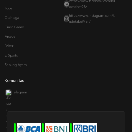
https://www.facebook.com/ku
detabet98/
Togel
https://www.instagram.com/k
Olahraga
udetabet98_/
Crash Game
Arcade
Poker
E-Sports
Sabung Ayam
Komunitas
Telegram