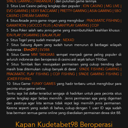
SPADE GAMING | HABANERO |
dan puluhan game lainnya.
3. Situs Live Casino paling lengkap dan populer :
ION CASINO | MG LIVE |
EVO GAMING | SEXY BACCARAT | PRETTY GAMING | ASIA GAMING | SBO
CASINO | DREAM GAMING
4. Situs Arcade jenis game ringan yang menghibur :
PRAGMATIC FISHING |
GAMATRON | GIOCCO PLUS | ADVANTPLAY GAMING | CQ9
5. Situs Poker salah satu jenis game yang membutuhkan keahlian khusus :
IDN PLAY | 9GAMING | BALAK PLAY
6. Situs Togel yang sudah merakyat :
NEX4D
7. Situs Sabung Ayam yang sudah turun menurun di berbagai wilayah
indonesia :
Ehm297
| SV388
8. Situs Game
MM TANGKAS
sempat menjadi game paling populer di
seluruh indonesia dan beroperasi di casino asli sejak tahun 1960an.
9. Situs Tembak Ikan merupakan permainan yang cukup trending dan
masih bisa ditemukan cukup banyak di darat :
SPADE FISHING GAMING |
PRAGMATIC PLAY FISHING | CQ9 FISHING | SPADE GAMING FISHING |
JOKER FISHING
10. Situs Game
FUNKY GAMES
yang hadir terbaru untuk menghibur para
pecinta situs game online.
Tentu saja list daftar tersebut sengaja di hadirkan untuk para pecinta situs
game lengkap agar bebas memilih. Jenis permainan apa yang digemari
dan pastinya agar kita semua tidak repot lagi memilih jenis permainan.
Karena seperti yang sudah di bahas, cukup dengan 1 user ID saja sudah
bisa bermain semua game online yang disediakan permainan dewa slot 88.
Kapan Kudetabet98 Beroperasi