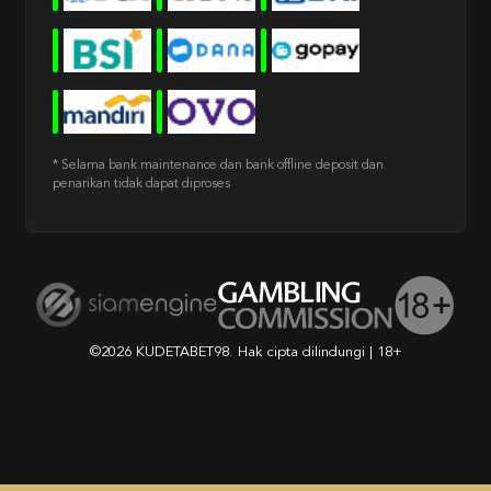
* Selama bank maintenance dan bank offline deposit dan
penarikan tidak dapat diproses
©2026 KUDETABET98. Hak cipta dilindungi | 18+