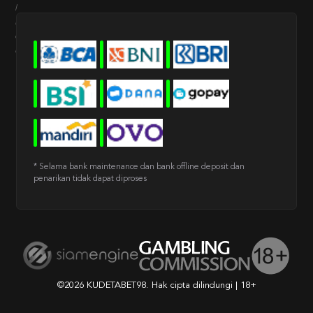
* Selama bank maintenance dan bank offline deposit dan
penarikan tidak dapat diproses
©2026 KUDETABET98. Hak cipta dilindungi | 18+