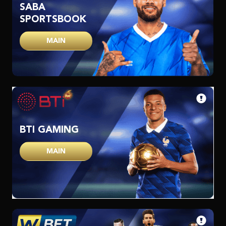
SABA
SPORTSBOOK
MAIN
BTI GAMING
MAIN