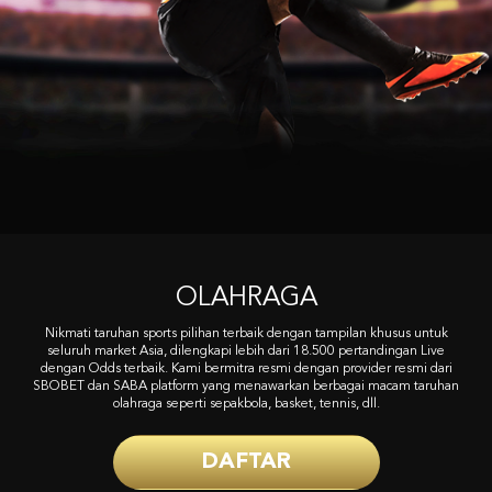
OLAHRAGA
Nikmati taruhan sports pilihan terbaik dengan tampilan khusus untuk
seluruh market Asia, dilengkapi lebih dari 18.500 pertandingan Live
dengan Odds terbaik. Kami bermitra resmi dengan provider resmi dari
SBOBET dan SABA platform yang menawarkan berbagai macam taruhan
olahraga seperti sepakbola, basket, tennis, dll.
DAFTAR