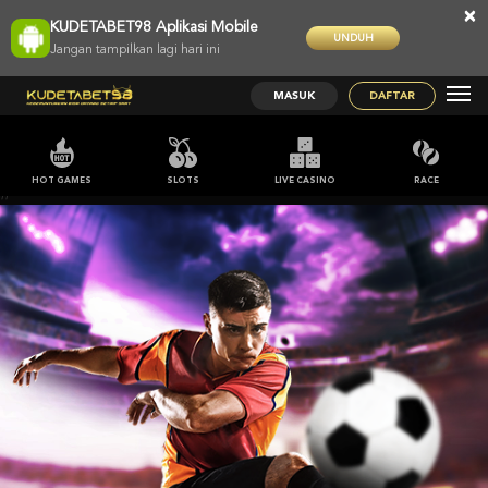
×
KUDETABET98 Aplikasi Mobile
UNDUH
Jangan tampilkan lagi hari ini
MASUK
DAFTAR
HOT GAMES
SLOTS
LIVE CASINO
RACE
;;