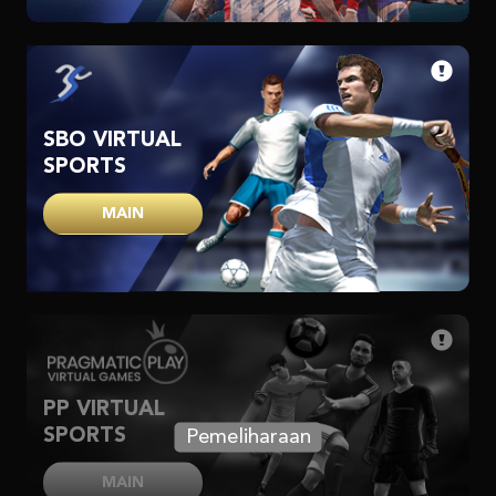
SBO VIRTUAL
SPORTS
MAIN
PP VIRTUAL
SPORTS
MAIN