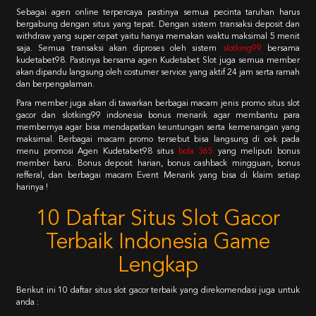
Sebagai agen online terpercaya pastinya semua pecinta taruhan harus
bergabung dengan situs yang tepat. Dengan sistem transaksi deposit dan
withdraw yang super cepat yaitu hanya memakan waktu maksimal 5 menit
saja. Semua transaksi akan diproses oleh sistem
slotking99
bersama
kudetabet98. Pastinya bersama agen Kudetabet Slot juga semua member
akan dipandu langsung oleh costumer service yang aktif 24 jam serta ramah
dan berpengalaman.
Para member juga akan di tawarkan berbagai macam jenis promo situs slot
gacor dan slotking99 indonesia bonus menarik agar membantu para
membernya agar bisa mendapatkan keuntungan serta kemenangan yang
maksimal. Berbagai macam promo tersebut bisa langsung di cek pada
menu promosi Agen Kudetabet98 situs
bola 365
yang meliputi bonus
member baru. Bonus deposit harian, bonus cashback mingguan, bonus
refferal, dan berbagai macam Event Menarik yang bisa di klaim setiap
harinya !
10 Daftar Situs Slot Gacor
Terbaik Indonesia Game
Lengkap
Berikut ini 10 daftar situs slot gacor terbaik yang direkomendasi juga untuk
anda :