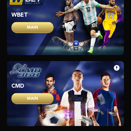
WBET
MAIN
CMD
MAIN