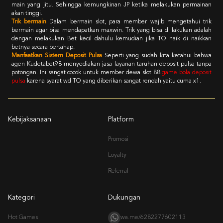
main yang jitu. Sehingga kemungkinan JP ketika melakukan permainan
akan tinggi.
Trik bermain
Dalam bermain slot, para member wajib mengetahui trik
bermain agar bisa mendapatkan maxwin. Trik yang bisa di lakukan adalah
dengan melakukan Bet kecil dahulu kemudian jika TO naik di naikkan
betnya secara bertahap.
Manfaatkan Sistem Deposit Pulsa
Seperti yang sudah kita ketahui bahwa
agen Kudetabet98 menyediakan jasa layanan taruhan deposit pulsa tanpa
potongan. Ini sangat cocok untuk member dewa slot 88
game bola deposit
pulsa
karena syarat wd TO yang diberikan sangat rendah yaitu cuma x1.
Kebijaksanaan
Platform
Promosi
Loyalty
Referral
Kategori
Dukungan
Hot Games
wa.me/6282277602113