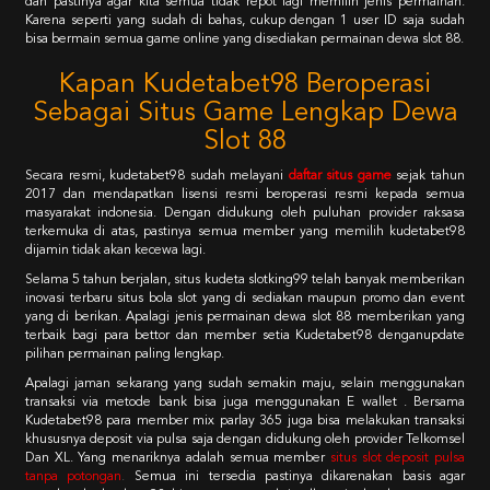
dan pastinya agar kita semua tidak repot lagi memilih jenis permainan.
Karena seperti yang sudah di bahas, cukup dengan 1 user ID saja sudah
bisa bermain semua game online yang disediakan permainan dewa slot 88.
Kapan Kudetabet98 Beroperasi
Sebagai Situs Game Lengkap Dewa
Slot 88
Secara resmi, kudetabet98 sudah melayani
daftar situs game
sejak tahun
2017 dan mendapatkan lisensi resmi beroperasi resmi kepada semua
masyarakat indonesia. Dengan didukung oleh puluhan provider raksasa
terkemuka di atas, pastinya semua member yang memilih kudetabet98
dijamin tidak akan kecewa lagi.
Selama 5 tahun berjalan, situs kudeta slotking99 telah banyak memberikan
inovasi terbaru situs bola slot yang di sediakan maupun promo dan event
yang di berikan. Apalagi jenis permainan dewa slot 88 memberikan yang
terbaik bagi para bettor dan member setia Kudetabet98 denganupdate
pilihan permainan paling lengkap.
Apalagi jaman sekarang yang sudah semakin maju, selain menggunakan
transaksi via metode bank bisa juga menggunakan E wallet . Bersama
Kudetabet98 para member mix parlay 365 juga bisa melakukan transaksi
khususnya deposit via pulsa saja dengan didukung oleh provider Telkomsel
Dan XL. Yang menariknya adalah semua member
situs slot deposit pulsa
tanpa potongan
.
Semua ini tersedia pastinya dikarenakan basis agar