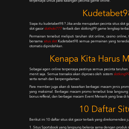
terpercaya untuk para kalangan pecinta game online.
Kudetabet98
Siapa itu kudetabet98 ? Jika anda merupakan pecinta situs slot 
slot gacor
slothoki777
terbaik dan slotking99 game lengkap terba
Permainan tersebut meliputi taruhan slot online, casino onlin
bersama
situs slot
Kudetabet98 semua permainan yang tersedia b
otomatis dipindahkan.
Kenapa Kita Harus M
Sebagai agen online terpercaya pastinya semua pecinta taruhan
menit saja. Semua transaksi akan diproses oleh sistem
slotking9
serta ramah dan berpengalaman.
Para member juga akan di tawarkan berbagai macam jenis prom
yang maksimal. Berbagai macam promo tersebut bisa langsung
bonus refferal, dan berbagai macam Event Menarik yang bisa di kl
10 Daftar Si
Berikut ini 10 daftar situs slot gacor terbaik yang direkomendasi 
1. Situs Sportsbook yang langsung bekerja sama dengan produk r