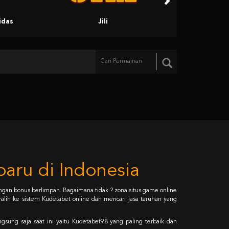
idas
Jili
Gemini
aru di Indonesia
gan bonus berlimpah. Bagaimana tidak ? zona situs game online
alih ke sistem Kudetabet online dan mencari jasa taruhan yang
gsung saja saat ini yaitu Kudetabet98 yang paling terbaik dan