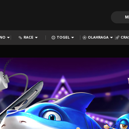
M
INO
RACE
TOGEL
OLAHRAGA
CRA