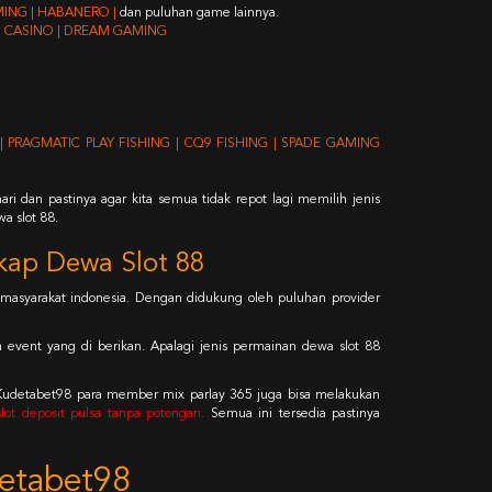
AMING | HABANERO |
dan puluhan game lainnya.
BO CASINO | DREAM GAMING
| PRAGMATIC PLAY FISHING | CQ9 FISHING | SPADE GAMING
ri dan pastinya agar kita semua tidak repot lagi memilih jenis
a slot 88.
kap Dewa Slot 88
masyarakat indonesia. Dengan didukung oleh puluhan provider
n event yang di berikan. Apalagi jenis permainan dewa slot 88
 Kudetabet98 para member mix parlay 365 juga bisa melakukan
 slot deposit pulsa tanpa potongan
.
Semua ini tersedia pastinya
detabet98