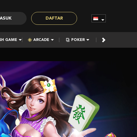
ASUK
DAFTAR
SH GAME
ARCADE
POKER
E-SPORTS