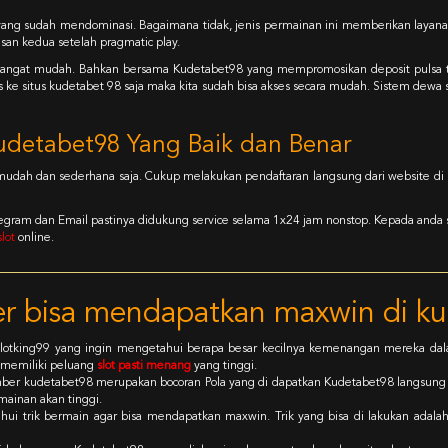
g sudah mendominasi. Bagaimana tidak, jenis permainan ini memberikan layanan
san kedua setelah pragmatic play.
uga sangat mudah. Bahkan bersama Kudetabet98 yang mempromosikan deposit puls
s ke situs kudetabet 98 saja maka kita sudah bisa akses secara mudah. Sistem dewa
udetabet98 Yang Baik dan Benar
 mudah dan sederhana saja. Cukup melakukan pendaftaran langsung dari website di k
Telegram dan Email pastinya didukung service selama 1x24 jam nonstop. Kepada anda
lot
online.
 bisa mendapatkan maxwin di k
n slotking99 yang ingin mengetahui berapa besar kecilnya kemenangan mereka d
 memiliki peluang
slot pasti menang
yang tinggi.
ber kudetabet98 merupakan bocoran Pola yang di dapatkan Kudetabet98 langsun
ainan akan tinggi.
ui trik bermain agar bisa mendapatkan maxwin. Trik yang bisa di lakukan adala