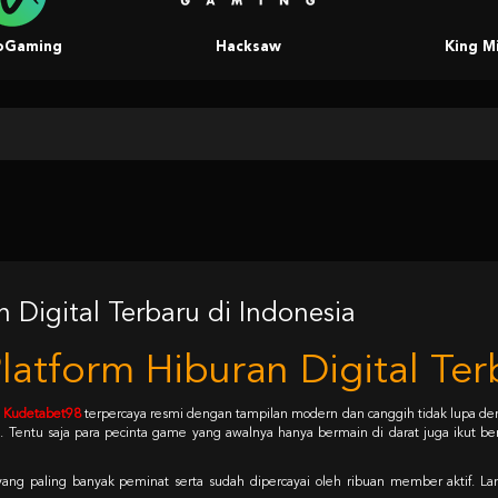
oGaming
Hacksaw
King M
Digital Terbaru di Indonesia
tform Hiburan Digital Terb
e
Kudetabet98
terpercaya resmi dengan tampilan modern dan canggih tidak lupa den
entu saja para pecinta game yang awalnya hanya bermain di darat juga ikut ber
yang paling banyak peminat serta sudah dipercayai oleh ribuan member aktif. Lan