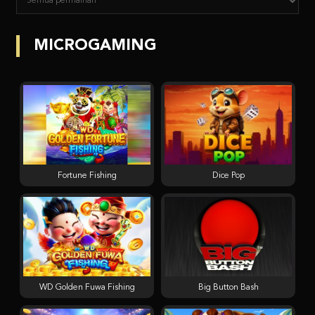
MICROGAMING
Fortune Fishing
Dice Pop
WD Golden Fuwa Fishing
Big Button Bash