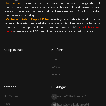
Trik bermain
Dalam bermain slot, para member wajib mengetahui trik
bermain agar bisa mendapatkan maxwin. Trik yang bisa di lakukan adalah
dengan melakukan Bet kecil dahulu kemudian jika TO naik di naikkan
betnya secara bertahap.
Manfaatkan Sistem Deposit Pulsa
Seperti yang sudah kita ketahui bahwa
agen Kudetabet98 menyediakan jasa layanan taruhan deposit pulsa tanpa
potongan. Ini sangat cocok untuk member dewa slot 88
game bola deposit
pulsa
karena syarat wd TO yang diberikan sangat rendah yaitu cuma x1.
Kebijaksanaan
Platform
Promosi
Loyalty
Referral
Kategori
Dukungan
Hot Games
wa.me/6282277602113
Slots
https://t.me/kudetabet98