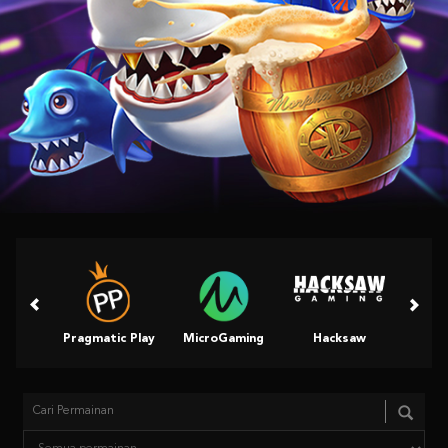
Pragmatic Play
MicroGaming
Hacksaw
King