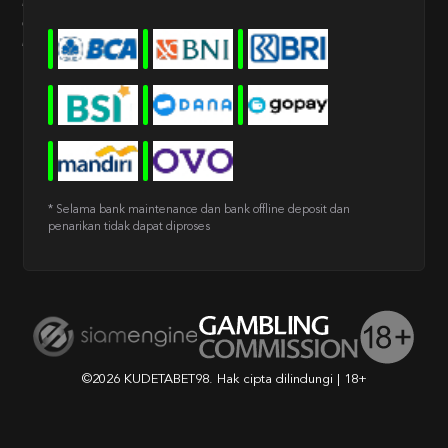
* Selama bank maintenance dan bank offline deposit dan
penarikan tidak dapat diproses
©2026 KUDETABET98. Hak cipta dilindungi | 18+