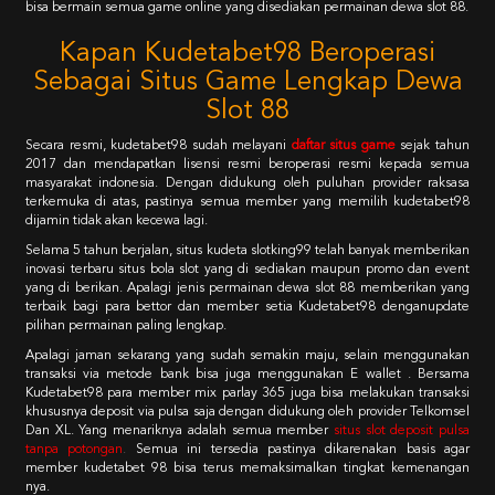
bisa bermain semua game online yang disediakan permainan dewa slot 88.
Kapan Kudetabet98 Beroperasi
Sebagai Situs Game Lengkap Dewa
Slot 88
Secara resmi, kudetabet98 sudah melayani
daftar situs game
sejak tahun
2017 dan mendapatkan lisensi resmi beroperasi resmi kepada semua
masyarakat indonesia. Dengan didukung oleh puluhan provider raksasa
terkemuka di atas, pastinya semua member yang memilih kudetabet98
dijamin tidak akan kecewa lagi.
Selama 5 tahun berjalan, situs kudeta slotking99 telah banyak memberikan
inovasi terbaru situs bola slot yang di sediakan maupun promo dan event
yang di berikan. Apalagi jenis permainan dewa slot 88 memberikan yang
terbaik bagi para bettor dan member setia Kudetabet98 denganupdate
pilihan permainan paling lengkap.
Apalagi jaman sekarang yang sudah semakin maju, selain menggunakan
transaksi via metode bank bisa juga menggunakan E wallet . Bersama
Kudetabet98 para member mix parlay 365 juga bisa melakukan transaksi
khususnya deposit via pulsa saja dengan didukung oleh provider Telkomsel
Dan XL. Yang menariknya adalah semua member
situs slot deposit pulsa
tanpa potongan
.
Semua ini tersedia pastinya dikarenakan basis agar
member kudetabet 98 bisa terus memaksimalkan tingkat kemenangan
nya.