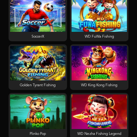
SoccerX
WD FuWa Fishing
Golden Tyrant Fishing
WD King Kong Fishing
Plinko Pop
WD Nezha Fishing Legend